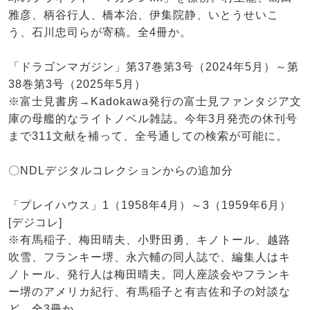
雅彦、柄谷行人、橋本治、伊集院静、いとうせいこ
う、石川忠司らが寄稿。全4冊か。
「ドラゴンマガジン」第37巻第3号（2024年5月）～第
38巻第3号（2025年5月）
※富士見書房→Kadokawa発行の富士見ファンタジア文
庫の母艦的なライトノベル雑誌。今年3月発売の休刊号
まで311文献を補って、全号通しての検索が可能に。
〇NDLデジタルコレクションからの追加分
「プレイハウス」1（1958年4月）～3（1959年6月）
[デジコレ]
※有馬稲子、梅田晴夫、小野田勇、キノトール、越路
吹雪、フランキー堺、永六輔の同人誌で、編集人はキ
ノトール、発行人は梅田晴夫。同人座談会やフランキ
ー堺のアメリカ紀行、有馬稲子と有吉佐和子の対談な
ど。全3冊か。