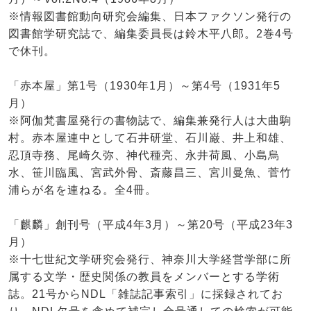
※情報図書館動向研究会編集、日本ファクソン発行の
図書館学研究誌で、編集委員長は鈴木平八郎。2巻4号
で休刊。
「赤本屋」第1号（1930年1月）～第4号（1931年5
月）
※阿伽梵書屋発行の書物誌で、編集兼発行人は大曲駒
村。赤本屋連中として石井研堂、石川巌、井上和雄、
忍頂寺務、尾崎久弥、神代種亮、永井荷風、小島烏
水、笹川臨風、宮武外骨、斎藤昌三、宮川曼魚、菅竹
浦らが名を連ねる。全4冊。
「麒麟」創刊号（平成4年3月）～第20号（平成23年3
月）
※十七世紀文学研究会発行、神奈川大学経営学部に所
属する文学・歴史関係の教員をメンバーとする学術
誌。21号からNDL「雑誌記事索引」に採録されてお