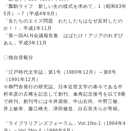
「瓢駒ライフ 新しい生の様式を求めて」1（昭和63年
5月）～7（平成4年9月）
「女たちのエイズ問題 わたしたちはなぜ反対したの
か！！」平成1年11月
「第一回ALN会議報告集 はばたけ！アジアのれずび
あん」平成3年11月
〇独自登載分
「江戸時代文学誌」第1号（1980年12月）～第8号
（1991年12月）
※柳門舎発行の研究誌。日本近世文学の泰斗である中
村幸彦の古稀を記念して創刊、傘寿記念後号を以て8冊
で終刊。創刊号には今井源衛、中山右尚、中野三敏、
井上敏幸、藤江峰夫、津田修造、白石良夫らが寄稿。
「ライブラリアンズフォーラム」Vol.1No.1（1984年4
月）～Vol.2No.4（1986年8月）