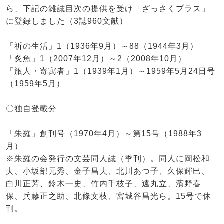
ら、下記の雑誌目次の提供を受け「ざっさくプラス」
に登録しました（3誌960文献）
「祈の生活」1（1936年9月）～88（1944年3月）
「炙魚」1（2007年12月）～2（2008年10月）
「旅人・寄寓者」1（1939年1月）～1959年5月24日号
（1959年5月）
〇独自登載分
「朱羅」創刊号（1970年4月）～第15号（1988年3
月）
※朱羅の会発行の文芸同人誌（季刊）。同人に岡松和
夫、小坂部元秀、金子昌夫、北川あつ子、久保輝巳、
白川正芳、鈴木一史、竹内千枝子、遠丸立、濱野春
保、兵藤正之助、北條文枝、宮城谷昌光ら。15号で休
刊。