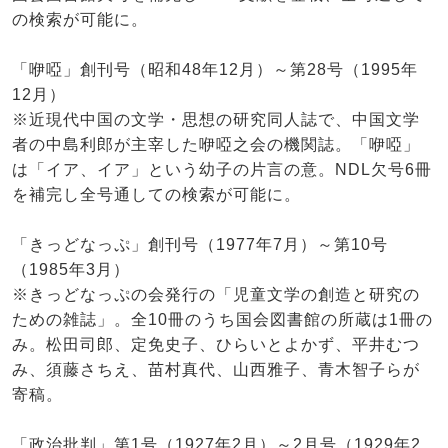
の検索が可能に。
「咿啞」創刊号（昭和48年12月）～第28号（1995年
12月）
※近現代中国の文学・思想の研究同人誌で、中国文学
者の中島利郎が主宰した咿啞之会の機関誌。「咿啞」
は「イア、イア」という幼子の片言の意。NDL欠号6冊
を補完し全号通しての検索が可能に。
「きっどなっぷ」創刊号（1977年7月）～第10号
（1985年3月）
※きっどなっぷの会発行の「児童文学の創造と研究の
ための雑誌」。全10冊のうち国会図書館の所蔵は1冊の
み。松田司郎、定免史子、ひらいとよかず、平井むつ
み、須藤さちえ、苗村真代、山西雅子、青木智子らが
寄稿。
「政治批判」第1号（1927年2月）～2月号（1929年2