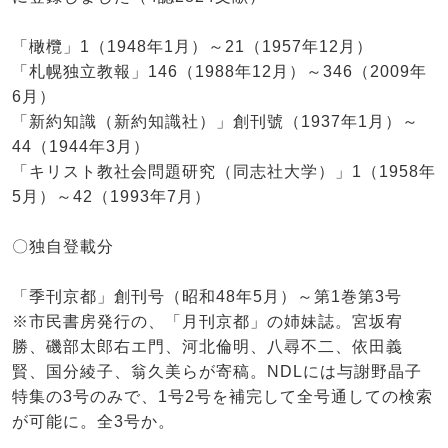
「橄欖」1（1948年1月）～21（1957年12月）
「札幌独立教報」146（1988年12月）～346（2009年
6月）
「新約知識（新約知識社）」創刊號（1937年1月）～
44（1944年3月）
「キリスト教社会問題研究（同志社大学）」1（1958年
5月）～42（1993年7月）
〇独自登載分
「季刊京都」創刊号（昭和48年5月）～第1巻第3号
※市民書房発行の、「月刊京都」の姉妹誌。宮坂宥
勝、磯部太郎右エ門、河北倫明、八尋不二、依田義
賢、国分綾子、翁久美らが寄稿。NDLには与謝野晶子
特集の3号のみで、1号2号を補完して全号通しての検索
が可能に。全3号か。