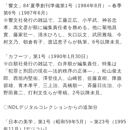
「響文」84’夏季創刊準備第1号（1984年8月）～春季
第6号（1987年6月）
※響文社発行の雑誌で、工藤正広、小平武、神谷忠
孝、嵩文彦が順に編集責任者を務める。他に菊地昌
實、藤家壮一、清水ひろし、矢口以文、武田雅哉、今
村文乃、朝倉有子、渡辺恵子らが執筆。6号以降未見。
「カフーツ」第1号（1990年1月30日）
※白順社発行の雑誌で、白井順が編集責任。特集は
「犯罪と刑罰の現在―法的秩序の正体―」。松山俊太
郎、西垣内堅佑、澤登佳人、山崎哲、佐藤直樹、降旗
節雄、青木孝平、三上治、高橋順一、斉藤日出治、小
野田襄二、打利文生らが寄稿。2号以降未見。
〇NDLデジタルコレクションからの追加分
「日本の美学」第1号（昭和59年5月）～第23号（1995
年11月）[デジコレ]