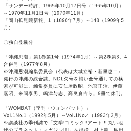
「サンデー時評」1965年10月17日号（1965年10月）
～1970年11月1日号（1970年11月）
「岡山孤児院新報」1（1896年7月）～148（1909年5
月）
〇独自登載分
「沖縄思潮」第1巻第1号（1974年1月）～第2巻第3、4
合併号（1977年8月）
※沖縄思潮編集委員会（代表は大城立裕・新里恵二）
発行の沖縄の総合誌。NDL欠号を補い全号通しての検
索が可能に。編集委員に安仁屋政昭、池宮正治、伊藤
嘉昭、来間泰男、嶋津与志、高良倉吉ら。9冊で休刊。
「WOMBAT（季刊・ウォンバット）」
Vol.1No.1（1992年5月）～Vol.1No.4（1993年2月）
※講談社の季刊誌で「文学!コミック!!アート!!! 丸い地
球のプラネット・マガジン!!!!」を標榜。村上龍、島田