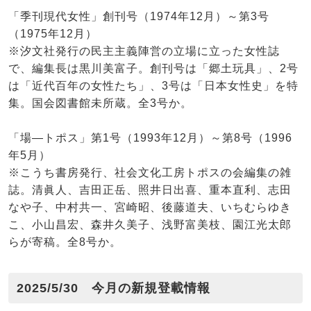
「季刊現代女性」創刊号（1974年12月）～第3号
（1975年12月）
※汐文社発行の民主主義陣営の立場に立った女性誌
で、編集長は黒川美富子。創刊号は「郷土玩具」、2号
は「近代百年の女性たち」、3号は「日本女性史」を特
集。国会図書館未所蔵。全3号か。
「場―トポス」第1号（1993年12月）～第8号（1996
年5月）
※こうち書房発行、社会文化工房トポスの会編集の雑
誌。清眞人、吉田正岳、照井日出喜、重本直利、志田
なや子、中村共一、宮崎昭、後藤道夫、いちむらゆき
こ、小山昌宏、森井久美子、浅野富美枝、園江光太郎
らが寄稿。全8号か。
2025/5/30 今月の新規登載情報