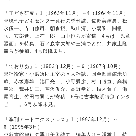
「子ども研究」1（1963年11月）～4（1964年11月）
※現代子どもセンター発行の季刊誌。佐野美津男、松
永伍一、寺山修司、朝倉摂、秋山清、小隅黎、関根
弘、安部進、上笙一郎、山中恒らが寄稿。4号は「児童
漫画」を特集、石ノ森章太郎や三浦つとむ、井家上隆
幸らが参加。4号以降未見。
「ておりあ」1（1982年12月）～6（1987年10月）
※評論家・小浜逸郎主宰の同人雑誌。国会図書館未所
蔵。赤坂憲雄、池田亮二、小野愛彦、村山道宣、高橋
幸次、荒井雄三、芹沢俊介、高野幸雄、柚木葉子、瀬
尾育生、竹田青嗣らが寄稿。6号に吉本隆明特別インタ
ビュー。6号以降未見。
「季刊アートエクスプレス」1（1993年12月）～
6（1995年3月）
※新書館発行の季刊美術誌で、編集人は三浦雅士。特