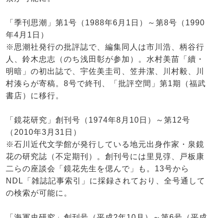
「季刊思潮」第1号（1988年6月1日）～第8号（1990
年4月1日）
※思潮社発行の批評誌で、編集同人は市川浩、柄谷行
人、鈴木忠志（のち浅田彰が参加）。水村美苗「續・
明暗」の初出誌で、宇佐美圭司、笠井潔、川村毅、川
村湊らが寄稿。8号で終刊、「批評空間」第1期（福武
書店）に移行。
「鏡花研究」創刊号（1974年8月10日）～第12号
（2010年3月31日）
※石川近代文学館が発行している地元出身作家・泉鏡
花の研究誌（不定期刊）。創刊号には里見弴、戸板康
二らの座談会「鏡花先生を偲んで」も。13号から
NDL「雑誌記事索引」に採録されており、全号通して
の検索が可能に。
「海軍史研究」創刊号（平成2年10月）～第6号（平成