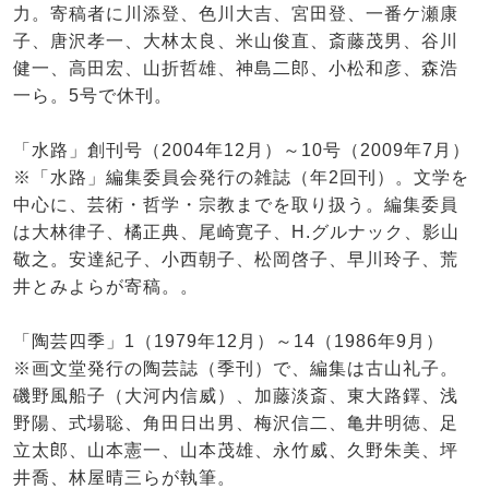
力。寄稿者に川添登、色川大吉、宮田登、一番ケ瀬康
子、唐沢孝一、大林太良、米山俊直、斎藤茂男、谷川
健一、高田宏、山折哲雄、神島二郎、小松和彦、森浩
一ら。5号で休刊。
「水路」創刊号（2004年12月）～10号（2009年7月）
※「水路」編集委員会発行の雑誌（年2回刊）。文学を
中心に、芸術・哲学・宗教までを取り扱う。編集委員
は大林律子、橘正典、尾崎寛子、H.グルナック、影山
敬之。安達紀子、小西朝子、松岡啓子、早川玲子、荒
井とみよらが寄稿。。
「陶芸四季」1（1979年12月）～14（1986年9月）
※画文堂発行の陶芸誌（季刊）で、編集は古山礼子。
磯野風船子（大河内信威）、加藤淡斎、東大路鐸、浅
野陽、式場聡、角田日出男、梅沢信二、亀井明徳、足
立太郎、山本憲一、山本茂雄、永竹威、久野朱美、坪
井喬、林屋晴三らが執筆。