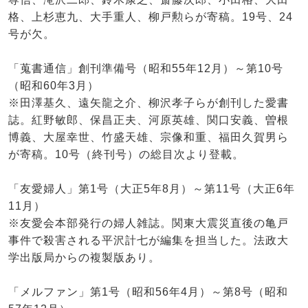
格、上杉恵九、大手重人、柳戸勲らが寄稿。19号、24
号が欠。
「蒐書通信」創刊準備号（昭和55年12月）～第10号
（昭和60年3月）
※田澤基久、遠矢龍之介、柳沢孝子らが創刊した愛書
誌。紅野敏郎、保昌正夫、河原英雄、関口安義、曽根
博義、大屋幸世、竹盛天雄、宗像和重、福田久賀男ら
が寄稿。10号（終刊号）の総目次より登載。
「友愛婦人」第1号（大正5年8月）～第11号（大正6年
11月）
※友愛会本部発行の婦人雑誌。関東大震災直後の亀戸
事件で殺害される平沢計七が編集を担当した。法政大
学出版局からの複製版あり。
「メルファン」第1号（昭和56年4月）～第8号（昭和