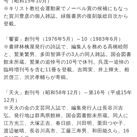
号（昭和15年10月）
※キリスト教社会運動家でノーベル賞の候補にもなっ
た賀川豊彦の個人雑誌。緑蔭書房の復刻版総目次から
登載。
「饗宴」創刊号（1976年5月）～10（1983年6月）
※書肆林檎屋発行の詩誌で、編集人を務める高橋睦郎
と、鷲巣繁男、多田智満子の3人の同人雑誌。国会図書
館未所蔵。鷲巣の追悼号の10号で休刊。呉茂一追悼の
臨時増刊号を含む11冊を登載。吉岡実、井上輝夫、相
沢啓三、渋沢孝輔らが寄稿。
「天火」創刊号（昭和58年12月）～第16号（平成15年
12月）
※天火の会の文芸同人誌で、編集発行人は長谷川吉
弘。発行地は群馬県館林。国会図書館未所蔵。同人に
江方光三、大塚正吉、春日皓、川田明、栗田つや子、
渡辺敏晴、長谷川高市、工藤三寿男、和田能久ら。16