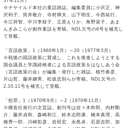
57年12月）
※チヤイルド本社の童話雑誌。編集委員に小沢正、神
沢利子、筒井敬介、寺村輝夫、山下明生。今西祐行、
今江祥智、中川李枝子、立原えりか、角野栄子、あま
んきみこらが創作童話を寄稿。NDL欠号の6号を補充し
て登載。
「言語政策」1（1960年1月）～20（1977年3月）
※戦後の国語政策に賛成し、これを推進しようとする
国会議員と学識経検者による言語政策をはなしあう会
（言語政策の会）が編集・発行した雑誌。植竹春彦、
片山哲、藤井継男、松坂忠則らが寄稿。NDL欠号の
2,10,11号を補充して登載。
「犯罪」1（1970年9月）～2（1970年11月）
※構造社発行の文芸誌。創刊号は佐々木幹郎、内村剛
介、藤井貞和、森崎和江、鈴木志郎康、橋本真理、高
橋秀一郎、川崎彰彦、岩田宏、永島卓、石原吉郎、加