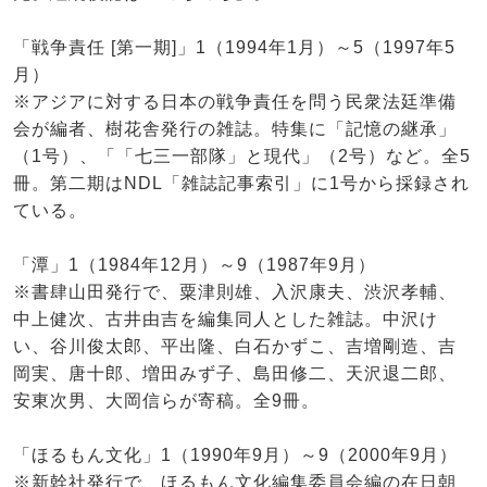
「戦争責任 [第一期]」1（1994年1月）～5（1997年5
月）
※アジアに対する日本の戦争責任を問う民衆法廷準備
会が編者、樹花舎発行の雑誌。特集に「記憶の継承」
（1号）、「「七三一部隊」と現代」（2号）など。全5
冊。第二期はNDL「雑誌記事索引」に1号から採録され
ている。
「潭」1（1984年12月）～9（1987年9月）
※書肆山田発行で、粟津則雄、入沢康夫、渋沢孝輔、
中上健次、古井由吉を編集同人とした雑誌。中沢け
い、谷川俊太郎、平出隆、白石かずこ、吉増剛造、吉
岡実、唐十郎、増田みず子、島田修二、天沢退二郎、
安東次男、大岡信らが寄稿。全9冊。
「ほるもん文化」1（1990年9月）～9（2000年9月）
※新幹社発行で、ほるもん文化編集委員会編の在日朝