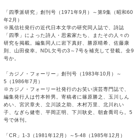
「四季派研究」創刊号（1971年9月）～第9集（昭和60
年2月）
※風信社発行の近代日本文学の研究同人誌で、詩誌
「四季」によった詩人・思索家たち、またその人々の
研究を掲載。編集同人に岩下真好、勝原晴希、佐藤康
則、山田俊幸。NDL欠号の3～7号を補充して登載。全9
号か。
「カジノ・フォーリー」創刊号（1983年10月）～
5（1986年7月）
※カジノ・フォーリー社発行のお笑い演芸専門誌で、
編集発行人は竹本幹男。寄稿者に篠原勝之、玉川しん
めい、宮沢章夫、立川談之助、木村万里、北川れい
子、なぎら健壱、平岡正明、下川耿史、朝倉喬司ら。5
号で休刊。
「CR」1-3（1981年12月）～5-48（1985年12月）