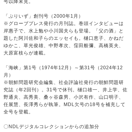
号以降未見。
「ぷりいず」創刊号（2000年1月）
※グローブプレス発行の月刊誌。巻頭インタビューは
岸惠子で、水上勉や小川国夫らも登場。「父の酒」と
題した阿川佐和子らのエッセイも。樋口恵子、かねだ
ゆかこ、草光俊雄、中野孝次、窪田般彌、高橋英夫、
大原富枝らが連載。
「海峡」第1号（1974年12月）～第31号（2024年12
月）
※朝鮮問題研究会編集、社会評論社発行の朝鮮問題研
究誌（年2回刊）。31号で休刊。樋口雄一、井上学、佐
野通夫、高秀美、桑ヶ谷森男、小沢有作、山口明子、
任展慧、長澤秀らが執筆。MDL欠号の18号を補充して
全号を登載。
〇NDLデジタルコレクションからの追加分