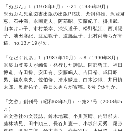
「ぬぷん」1（1978年6月）～21（1986年9月）
※ぬぷん児童図書出版の出版PR誌。犬飼和雄、沢登君
恵、石井満、永岡定夫、阿部昭、安藤紀子、掛川武、
山本けい子、市村繁幸、渋沢道子、松野弘江、西川陽
子、池田麻紀、渡辺聡子、道脇亜子、北村尚善らが寄
稿。no.13と19が欠。
「なだぐれあ」1（1987年10月）～8（1990年8月）
※築山登美夫が編集・発行した詩誌。阿部哲王、福田
博道、寺田操、安田有、安藤鳴人、吉田裕、成田昭
男、福永康央、佐伯修、清水鱗造、白木沙織、井田慎
太郎、奥野祐子、春日久男らが寄稿。8号で休刊か。
「文游」創刊号（昭和63年5月）～第27号（2008年5
月）
※文游社の文芸誌。鈴木地蔵、小川英晴、内野郁夫、
藤林靖晃、田中順三、長谷川憲一、小坂部元秀、尾形
尊信、滝沢二郎、鈴木康之、斎藤次郎、小田格、大田