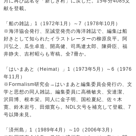
月に再び誌名を「新しき村」に戻した。15年分4085文
献を登載。
「船の雑誌」1（1972年1月）～7（1978年10月）
※海洋協会発行、至誠堂発売の海洋雑誌で、編集は船
好きとして知られたイラストレーターの柳原良平。阿
川弘之、瓜生卓造、開高健、司馬遼太郎、陳舜臣、福
井静夫、吉村昭らも寄稿。全7冊か。
「はいまあと（Heimat）」1（1973年5月）～6（1976
年11月）
※Formalism研究会→はいまあと編集委員会発行の、文
学と思想の同人雑誌。編集委員に高橋敏夫、安達潔、
沢田博、根本栄。同人に金子明、国松夏紀、佐々木
寛、鈴木岩弓、田畑寛ら。NDL欠号を補充して登載、7
号以降未見。
「済州島」1（1989年4月）～10（2006年3月）