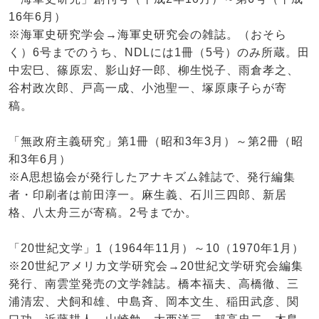
16年6月）
※海軍史研究学会→海軍史研究会の雑誌。（おそら
く）6号までのうち、NDLには1冊（5号）のみ所蔵。田
中宏巳、篠原宏、影山好一郎、柳生悦子、雨倉孝之、
谷村政次郎、戸高一成、小池聖一、塚原康子らが寄
稿。
「無政府主義研究」第1冊（昭和3年3月）～第2冊（昭
和3年6月）
※A思想協会が発行したアナキズム雑誌で、発行編集
者・印刷者は前田淳一。麻生義、石川三四郎、新居
格、八太舟三が寄稿。2号までか。
「20世紀文学」1（1964年11月）～10（1970年1月）
※20世紀アメリカ文学研究会→20世紀文学研究会編集
発行、南雲堂発売の文学雑誌。橋本福夫、高橋徹、三
浦清宏、犬飼和雄、中島斉、岡本文生、稲田武彦、関