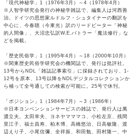
「現代神秘学」1（1976年3月）～4（1978年4月）
※人智学研究会発行の神秘学雑誌で、編集人は河西善
治。ドイツの思想家ルドルフ・シュタイナーの翻訳を
中心に、今春聴（今東光）訳のリードビーター「神秘
的人間像」、大沼忠弘訳W.E.バトラー「魔法修行」な
どを掲載。
「歴史民俗学」1（1995年4月）～18（2000年10月）
※関東歴史民俗学研究会の機関誌で、発行は批評社。
13号からNDL「雑誌記事索引」に採録されており、1-
12号を原本、13号以降をNDLデジタルコレクションか
ら補って全号通しての検索が可能に。25号で休刊。
「ポジション」1（1984年7月）～3（1986年）
※日本ヨンベンションサービスの雑誌で、発行人は萬
濃立夫。太田幸夫、ヨネヤマママコ、小松左京、残間
里江子、福士昌寿、柏木博、高橋悠治、日高敏隆、渡
辺えり子、小尾信彌、全祥振、和田勉、田村隆一、中