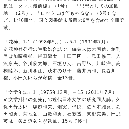
集は「ダンス最前線」（1号）、「思想としての遊園
地」（2号）、「ロックには何もやるな」（3号）な
ど。1期6冊で、国会図書館未所蔵の6号を含めて全冊登
載。
「花神」1-1（1998年5月）～5-1（1991年7月）
※花神社発行の詩歌総合誌で、編集人は大岡信。創刊
号は加藤楸邨、飯田龍太、上田三四二、島田修三、入
沢康夫、谷川俊太郎、石垣りん、吉野弘、川崎洋、高
橋睦郎、新川和江、茨木のり子、藤井貞和、長谷川
櫂、小田久郎らが寄稿。全13冊。
「文学年誌」1（1975年12月）～15（2011年7月）
※文学批評の会発行の近代日本文学の研究同人誌。久
保田芳太郎、塚越和夫、畑実、伴悦、佐々木雅発、島
田昭男、菊地弘、山敷和男、石割透、東郷克美、田沢
英蔵、矢島道弘らが執筆。15号で終刊。