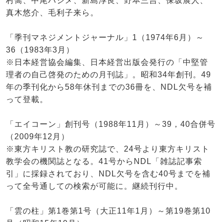
村喬、中尾ハジメ、新島淳良、野本三吉、保坂展人、
真木悠介、毛利子来ら。
「季刊マネジメントジャーナル」1（1974年6月）～
36（1983年3月）
※日本経営協会編集、日本経営出版会発行の「中堅管
理者の自己啓発のための月刊誌」。昭和34年創刊。49
年の季刊化から58年休刊までの36冊を、NDL欠号を補
って登載。
「エイコーン」創刊号（1988年11月）～39，40合併号
（2009年12月）
※東方キリスト教の研究誌で、24号より東方キリスト
教学会の機関誌となる。41号からNDL「雑誌記事索
引」に採録されており、NDL欠号を含む40号までを補
って全号通しての検索が可能に。継続刊行中。
「雲の柱」第1巻第1号（大正11年1月）～第19巻第10