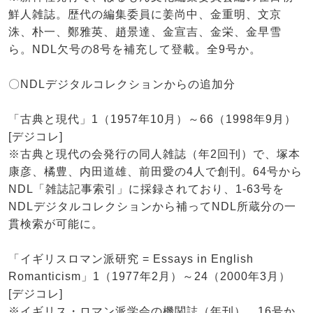
鮮人雑誌。歴代の編集委員に姜尚中、金重明、文京
洙、朴一、鄭雅英、趙景達、金宣吉、金栄、金早雪
ら。NDL欠号の8号を補充して登載。全9号か。
〇NDLデジタルコレクションからの追加分
「古典と現代」1（1957年10月）～66（1998年9月）
[デジコレ]
※古典と現代の会発行の同人雑誌（年2回刊）で、塚本
康彦、橘豊、内田道雄、前田愛の4人で創刊。64号から
NDL「雑誌記事索引」に採録されており、1-63号を
NDLデジタルコレクションから補ってNDL所蔵分の一
貫検索が可能に。
「イギリスロマン派研究 = Essays in English
Romanticism」1（1977年2月）～24（2000年3月）
[デジコレ]
※イギリス・ロマン派学会の機関誌（年刊）。16号か