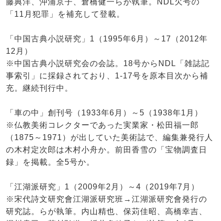
藤典洋、沖浦京子、倉橋健一らが執筆。NDL欠号の
「11月犯罪」を補充して登載。
「中国古典小説研究」1（1995年6月）～17（2012年
12月）
※中国古典小説研究会の会誌。18号からNDL「雑誌記
事索引」に採録されており、1-17号を原本目次から補
充。継続刊行中。
「車の中」創刊号（1933年6月）～5（1938年1月）
※仏教美術コレクターであった実業家・松田福一郎
（1875～1971）が出していた美術誌で、編集兼発行人
の木村定次郎は木村小舟か。前田香雪の「宝物調査日
録」を掲載。全5号か。
「江湖派研究」1（2009年2月）～4（2019年7月）
※宋代詩文研究會江湖派研究班→江湖派研究會発行の
研究誌。らが執筆。内山精也、保苅佳昭、高橋幸吉、