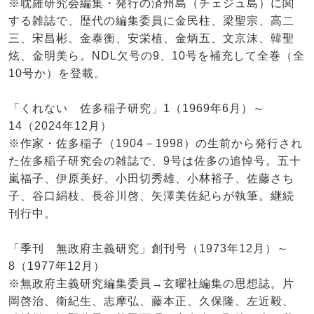
※耽羅研究会編集・発行の済州島（チェジュ島）に関
する雑誌で、歴代の編集委員に金民柱、梁聖宗、高二
三、宋昌彬、金泰衡、安栄植、金炳五、文京沫、韓聖
炫、金明美ら。NDL欠号の9、10号を補充して全巻（全
10号か）を登載。
「くれない 佐多稲子研究」1（1969年6月）～
14（2024年12月）
※作家・佐多稲子（1904－1998）の生前から発行され
た佐多稲子研究会の雑誌で、9号は佐多の追悼号。五十
嵐福子、伊原美好、小田切秀雄、小林裕子、佐藤さち
子、谷口絹枝、長谷川啓、矢澤美佐紀らが執筆。継続
刊行中。
「季刊 無政府主義研究」創刊号（1973年12月）～
8（1977年12月）
※無政府主義研究編集委員→玄曜社編集の思想誌。片
岡啓治、衛紀生、志摩弘、藤本正、久保隆、左近毅、