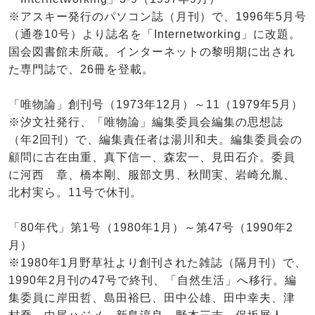
※アスキー発行のパソコン誌（月刊）で、1996年5月号
（通巻10号）より誌名を「Internetworking」に改題。
国会図書館未所蔵。インターネットの黎明期に出され
た専門誌で、26冊を登載。
「唯物論」創刊号（1973年12月）～11（1979年5月）
※汐文社発行、「唯物論」編集委員会編集の思想誌
（年2回刊）で、編集責任者は湯川和夫。編集委員会の
顧問に古在由重、真下信一、森宏一、見田石介。委員
に河西 章、橋本剛、服部文男、秋間実、岩崎允胤、
北村実ら。11号で休刊。
「80年代」第1号（1980年1月）～第47号（1990年2
月）
※1980年1月野草社より創刊された雑誌（隔月刊）で、
1990年2月刊の47号で終刊、「自然生活」へ移行。編
集委員に岸田哲、島田裕巳、田中公雄、田中幸夫、津