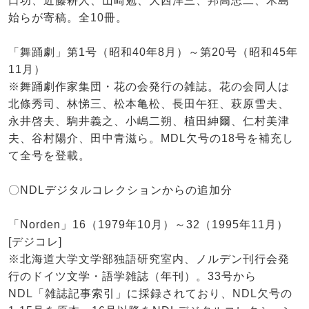
口功、近藤耕人、山崎勉、大西洋三、邦高忠二、木島
始らが寄稿。全10冊。
「舞踊劇」第1号（昭和40年8月）～第20号（昭和45年
11月）
※舞踊劇作家集団・花の会発行の雑誌。花の会同人は
北條秀司、林悌三、松本亀松、長田午狂、萩原雪夫、
永井啓夫、駒井義之、小嶋二朔、植田紳爾、仁村美津
夫、谷村陽介、田中青滋ら。MDL欠号の18号を補充し
て全号を登載。
〇NDLデジタルコレクションからの追加分
「Norden」16（1979年10月）～32（1995年11月）
[デジコレ]
※北海道大学文学部独語研究室内、ノルデン刊行会発
行のドイツ文学・語学雑誌（年刊）。33号から
NDL「雑誌記事索引」に採録されており、NDL欠号の