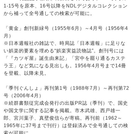
1-15号を原本、16号以降をNDLデジタルコレクション
から補って全号通しての検索が可能に。
「黄金」創刊新緑号（1955年6月）～4月号（1956年4
月）
※日本週報社の雑誌で、時局誌「日本週報」に足りな
い娯楽的要素を埋める“娯楽実益読物誌”。創刊号には
「『カツギ屋』誕生由来記」「宮中を罷り通るカステ
ラ王」など気になる見出しも。1956年4月号まで14冊
を登載、以降未見。
「季刊ぐんしょ」再刊第1号（1988年7月）～再刊第72
号（2006年4月）
※続群書類従完成会発行の出版PR誌（季刊）で、国史
や国文学に関する記事を掲載。市木武雄、西戸雄一
郎、宮川葉子、真壁俊信らが寄稿。再刊前（1962～
1965年に37号まで刊行）は登録済みで全号通しての検
索が可能に。