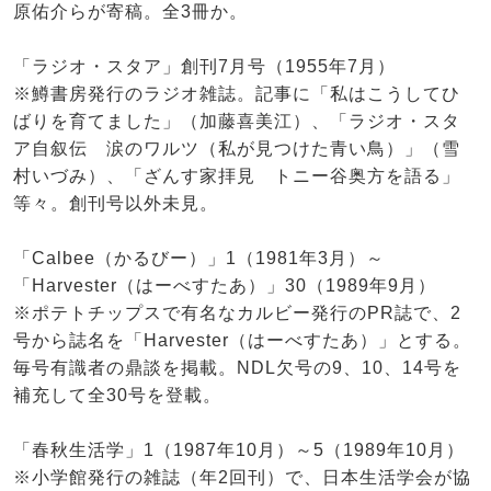
原佑介らが寄稿。全3冊か。
「ラジオ・スタア」創刊7月号（1955年7月）
※鱒書房発行のラジオ雑誌。記事に「私はこうしてひ
ばりを育てました」（加藤喜美江）、「ラジオ・スタ
ア自叙伝 涙のワルツ（私が見つけた青い鳥）」（雪
村いづみ）、「ざんす家拝見 トニー谷奥方を語る」
等々。創刊号以外未見。
「Calbee（かるびー）」1（1981年3月）～
「Harvester（はーべすたあ）」30（1989年9月）
※ポテトチップスで有名なカルビー発行のPR誌で、2
号から誌名を「Harvester（はーべすたあ）」とする。
毎号有識者の鼎談を掲載。NDL欠号の9、10、14号を
補充して全30号を登載。
「春秋生活学」1（1987年10月）～5（1989年10月）
※小学館発行の雑誌（年2回刊）で、日本生活学会が協