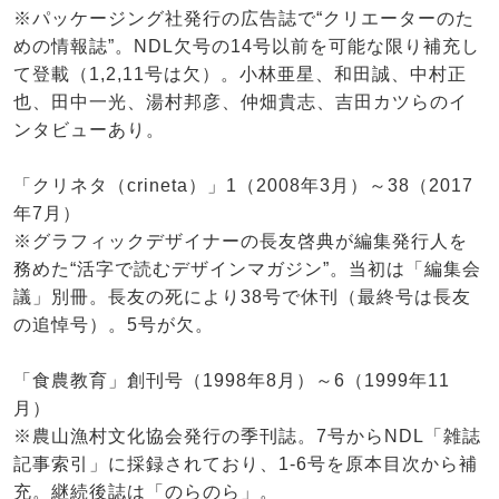
※パッケージング社発行の広告誌で“クリエーターのた
めの情報誌”。NDL欠号の14号以前を可能な限り補充し
て登載（1,2,11号は欠）。小林亜星、和田誠、中村正
也、田中一光、湯村邦彦、仲畑貴志、吉田カツらのイ
ンタビューあり。
「クリネタ（crineta）」1（2008年3月）～38（2017
年7月）
※グラフィックデザイナーの長友啓典が編集発行人を
務めた“活字で読むデザインマガジン”。当初は「編集会
議」別冊。長友の死により38号で休刊（最終号は長友
の追悼号）。5号が欠。
「食農教育」創刊号（1998年8月）～6（1999年11
月）
※農山漁村文化協会発行の季刊誌。7号からNDL「雑誌
記事索引」に採録されており、1-6号を原本目次から補
充。継続後誌は「のらのら」。