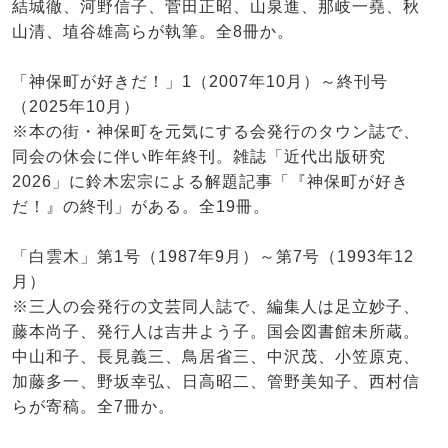
結城徹、河野信子、菅田正昭、山泉進、那岐一堯、秋
山清、埴谷雄高らが執筆。全8冊か。
「神保町が好きだ！」1（2007年10月）～終刊号
（2025年10月）
※本の街・神保町を元気にする会発行のタウン誌で、
同会の休会に伴い昨年終刊。雑誌「近代出版研究
2026」に鈴木宏宗による解題記事「『神保町が好き
だ！』の終刊」がある。全19冊。
「白雲木」第1号（1987年9月）～第7号（1993年12
月）
※三人の会発行の文芸同人誌で、編集人は足立妙子、
藤本尚子、発行人は吉井よう子。国会図書館未所蔵。
中山和子、長見義三、鳥居省三、中沢茂、小笠原克、
加藤多一、野坂幸弘、日高昭二、管野美知子、西村信
らが寄稿。全7冊か。