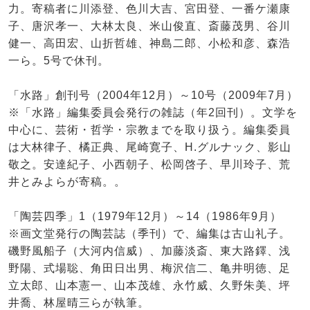
力。寄稿者に川添登、色川大吉、宮田登、一番ケ瀬康
子、唐沢孝一、大林太良、米山俊直、斎藤茂男、谷川
健一、高田宏、山折哲雄、神島二郎、小松和彦、森浩
一ら。5号で休刊。
「水路」創刊号（2004年12月）～10号（2009年7月）
※「水路」編集委員会発行の雑誌（年2回刊）。文学を
中心に、芸術・哲学・宗教までを取り扱う。編集委員
は大林律子、橘正典、尾崎寛子、H.グルナック、影山
敬之。安達紀子、小西朝子、松岡啓子、早川玲子、荒
井とみよらが寄稿。。
「陶芸四季」1（1979年12月）～14（1986年9月）
※画文堂発行の陶芸誌（季刊）で、編集は古山礼子。
磯野風船子（大河内信威）、加藤淡斎、東大路鐸、浅
野陽、式場聡、角田日出男、梅沢信二、亀井明徳、足
立太郎、山本憲一、山本茂雄、永竹威、久野朱美、坪
井喬、林屋晴三らが執筆。