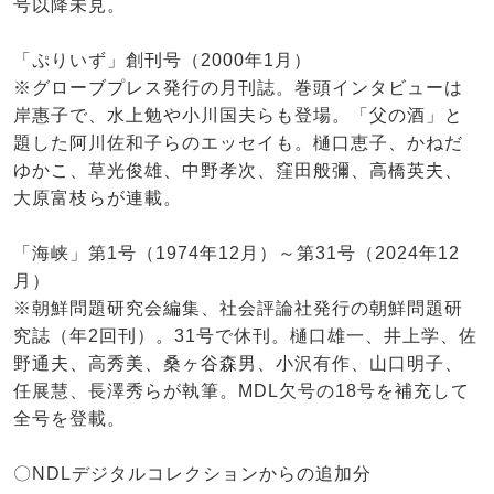
号以降未見。
「ぷりいず」創刊号（2000年1月）
※グローブプレス発行の月刊誌。巻頭インタビューは
岸惠子で、水上勉や小川国夫らも登場。「父の酒」と
題した阿川佐和子らのエッセイも。樋口恵子、かねだ
ゆかこ、草光俊雄、中野孝次、窪田般彌、高橋英夫、
大原富枝らが連載。
「海峡」第1号（1974年12月）～第31号（2024年12
月）
※朝鮮問題研究会編集、社会評論社発行の朝鮮問題研
究誌（年2回刊）。31号で休刊。樋口雄一、井上学、佐
野通夫、高秀美、桑ヶ谷森男、小沢有作、山口明子、
任展慧、長澤秀らが執筆。MDL欠号の18号を補充して
全号を登載。
〇NDLデジタルコレクションからの追加分