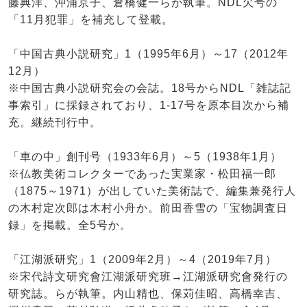
藤典洋、沖浦京子、倉橋健一らが執筆。NDL欠号の
「11月犯罪」を補充して登載。
「中国古典小説研究」1（1995年6月）～17（2012年
12月）
※中国古典小説研究会の会誌。18号からNDL「雑誌記
事索引」に採録されており、1-17号を原本目次から補
充。継続刊行中。
「車の中」創刊号（1933年6月）～5（1938年1月）
※仏教美術コレクターであった実業家・松田福一郎
（1875～1971）が出していた美術誌で、編集兼発行人
の木村定次郎は木村小舟か。前田香雪の「宝物調査日
録」を掲載。全5号か。
「江湖派研究」1（2009年2月）～4（2019年7月）
※宋代詩文研究會江湖派研究班→江湖派研究會発行の
研究誌。らが執筆。内山精也、保苅佳昭、高橋幸吉、