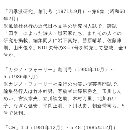
「四季派研究」創刊号（1971年9月）～第9集（昭和60
年2月）
※風信社発行の近代日本文学の研究同人誌で、詩誌
「四季」によった詩人・思索家たち、またその人々の
研究を掲載。編集同人に岩下真好、勝原晴希、佐藤康
則、山田俊幸。NDL欠号の3～7号を補充して登載。全9
号か。
「カジノ・フォーリー」創刊号（1983年10月）～
5（1986年7月）
※カジノ・フォーリー社発行のお笑い演芸専門誌で、
編集発行人は竹本幹男。寄稿者に篠原勝之、玉川しん
めい、宮沢章夫、立川談之助、木村万里、北川れい
子、なぎら健壱、平岡正明、下川耿史、朝倉喬司ら。5
号で休刊。
「CR」1-3（1981年12月）～5-48（1985年12月）