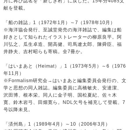
月に再び誌名を「新しき村」に戻した。15年分4085文
献を登載。
「船の雑誌」1（1972年1月）～7（1978年10月）
※海洋協会発行、至誠堂発売の海洋雑誌で、編集は船
好きとして知られたイラストレーターの柳原良平。阿
川弘之、瓜生卓造、開高健、司馬遼太郎、陳舜臣、福
井静夫、吉村昭らも寄稿。全7冊か。
「はいまあと（Heimat）」1（1973年5月）～6（1976
年11月）
※Formalism研究会→はいまあと編集委員会発行の、文
学と思想の同人雑誌。編集委員に高橋敏夫、安達潔、
沢田博、根本栄。同人に金子明、国松夏紀、佐々木
寛、鈴木岩弓、田畑寛ら。NDL欠号を補充して登載、7
号以降未見。
「済州島」1（1989年4月）～10（2006年3月）