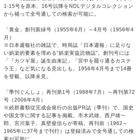
1-15号を原本、16号以降をNDLデジタルコレクション
から補って全号通しての検索が可能に。
「黄金」創刊新緑号（1955年6月）～4月号（1956年4
月）
※日本週報社の雑誌で、時局誌「日本週報」に足りな
い娯楽的要素を埋める“娯楽実益読物誌”。創刊号には
「『カツギ屋』誕生由来記」「宮中を罷り通るカステ
ラ王」など気になる見出しも。1956年4月号まで14冊
を登載、以降未見。
「季刊ぐんしょ」再刊第1号（1988年7月）～再刊第72
号（2006年4月）
※続群書類従完成会発行の出版PR誌（季刊）で、国史
や国文学に関する記事を掲載。市木武雄、西戸雄一
郎、宮川葉子、真壁俊信らが寄稿。再刊前（1962～
1965年に37号まで刊行）は登録済みで全号通しての検
索が可能に。