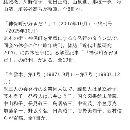
結城徹、河野信子、菅田正昭、山泉進、那岐一堯、秋
山清、埴谷雄高らが執筆。全8冊か。
「神保町が好きだ！」1（2007年10月）～終刊号
（2025年10月）
※本の街・神保町を元気にする会発行のタウン誌で、
同会の休会に伴い昨年終刊。雑誌「近代出版研究
2026」に鈴木宏宗による解題記事「『神保町が好き
だ！』の終刊」がある。全19冊。
「白雲木」第1号（1987年9月）～第7号（1993年12
月）
※三人の会発行の文芸同人誌で、編集人は足立妙子、
藤本尚子、発行人は吉井よう子。国会図書館未所蔵。
中山和子、長見義三、鳥居省三、中沢茂、小笠原克、
加藤多一、野坂幸弘、日高昭二、管野美知子、西村信
らが寄稿。全7冊か。