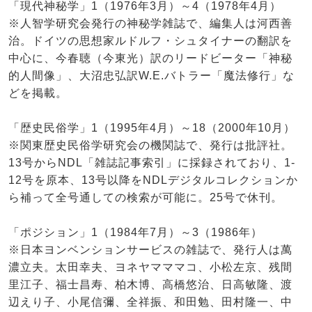
「現代神秘学」1（1976年3月）～4（1978年4月）
※人智学研究会発行の神秘学雑誌で、編集人は河西善
治。ドイツの思想家ルドルフ・シュタイナーの翻訳を
中心に、今春聴（今東光）訳のリードビーター「神秘
的人間像」、大沼忠弘訳W.E.バトラー「魔法修行」な
どを掲載。
「歴史民俗学」1（1995年4月）～18（2000年10月）
※関東歴史民俗学研究会の機関誌で、発行は批評社。
13号からNDL「雑誌記事索引」に採録されており、1-
12号を原本、13号以降をNDLデジタルコレクションか
ら補って全号通しての検索が可能に。25号で休刊。
「ポジション」1（1984年7月）～3（1986年）
※日本ヨンベンションサービスの雑誌で、発行人は萬
濃立夫。太田幸夫、ヨネヤマママコ、小松左京、残間
里江子、福士昌寿、柏木博、高橋悠治、日高敏隆、渡
辺えり子、小尾信彌、全祥振、和田勉、田村隆一、中