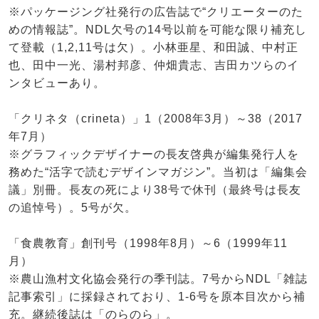
※パッケージング社発行の広告誌で“クリエーターのた
めの情報誌”。NDL欠号の14号以前を可能な限り補充し
て登載（1,2,11号は欠）。小林亜星、和田誠、中村正
也、田中一光、湯村邦彦、仲畑貴志、吉田カツらのイ
ンタビューあり。
「クリネタ（crineta）」1（2008年3月）～38（2017
年7月）
※グラフィックデザイナーの長友啓典が編集発行人を
務めた“活字で読むデザインマガジン”。当初は「編集会
議」別冊。長友の死により38号で休刊（最終号は長友
の追悼号）。5号が欠。
「食農教育」創刊号（1998年8月）～6（1999年11
月）
※農山漁村文化協会発行の季刊誌。7号からNDL「雑誌
記事索引」に採録されており、1-6号を原本目次から補
充。継続後誌は「のらのら」。