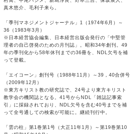
村喬、中尾ハジメ、新島淳良、野本三吉、保坂展人、
真木悠介、毛利子来ら。
「季刊マネジメントジャーナル」1（1974年6月）～
36（1983年3月）
※日本経営協会編集、日本経営出版会発行の「中堅管
理者の自己啓発のための月刊誌」。昭和34年創刊。49
年の季刊化から58年休刊までの36冊を、NDL欠号を補
って登載。
「エイコーン」創刊号（1988年11月）～39，40合併号
（2009年12月）
※東方キリスト教の研究誌で、24号より東方キリスト
教学会の機関誌となる。41号からNDL「雑誌記事索
引」に採録されており、NDL欠号を含む40号までを補
って全号通しての検索が可能に。継続刊行中。
「雲の柱」第1巻第1号（大正11年1月）～第19巻第10