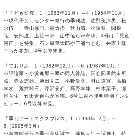
「子ども研究」1（1963年11月）～4（1964年11月）
※現代子どもセンター発行の季刊誌。佐野美津男、松
永伍一、寺山修司、朝倉摂、秋山清、小隅黎、関根
弘、安部進、上笙一郎、山中恒らが寄稿。4号は「児童
漫画」を特集、石ノ森章太郎や三浦つとむ、井家上隆
幸らが参加。4号以降未見。
「ておりあ」1（1982年12月）～6（1987年10月）
※評論家・小浜逸郎主宰の同人雑誌。国会図書館未所
蔵。赤坂憲雄、池田亮二、小野愛彦、村山道宣、高橋
幸次、荒井雄三、芹沢俊介、高野幸雄、柚木葉子、瀬
尾育生、竹田青嗣らが寄稿。6号に吉本隆明特別インタ
ビュー。6号以降未見。
「季刊アートエクスプレス」1（1993年12月）～
6（1995年3月）
※新書館発行の季刊美術誌で、編集人は三浦雅士。特