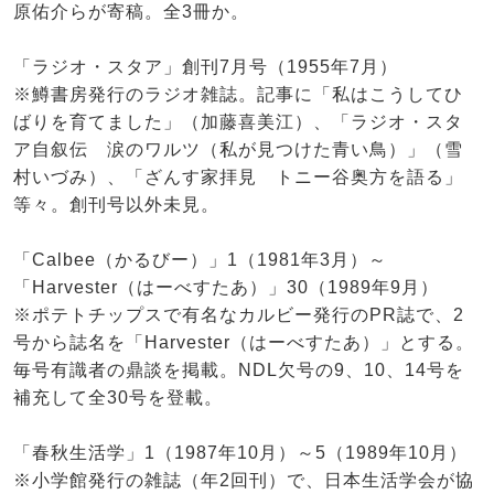
原佑介らが寄稿。全3冊か。
「ラジオ・スタア」創刊7月号（1955年7月）
※鱒書房発行のラジオ雑誌。記事に「私はこうしてひ
ばりを育てました」（加藤喜美江）、「ラジオ・スタ
ア自叙伝 涙のワルツ（私が見つけた青い鳥）」（雪
村いづみ）、「ざんす家拝見 トニー谷奥方を語る」
等々。創刊号以外未見。
「Calbee（かるびー）」1（1981年3月）～
「Harvester（はーべすたあ）」30（1989年9月）
※ポテトチップスで有名なカルビー発行のPR誌で、2
号から誌名を「Harvester（はーべすたあ）」とする。
毎号有識者の鼎談を掲載。NDL欠号の9、10、14号を
補充して全30号を登載。
「春秋生活学」1（1987年10月）～5（1989年10月）
※小学館発行の雑誌（年2回刊）で、日本生活学会が協