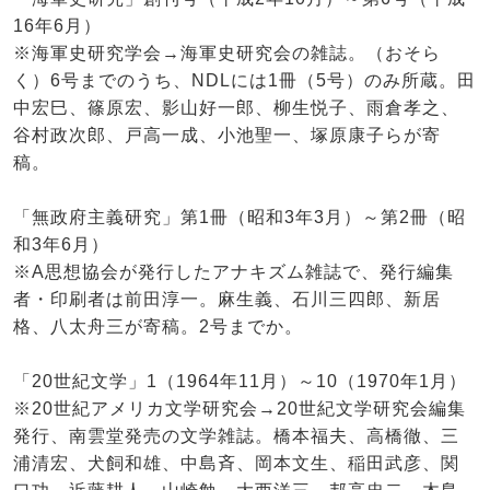
16年6月）
※海軍史研究学会→海軍史研究会の雑誌。（おそら
く）6号までのうち、NDLには1冊（5号）のみ所蔵。田
中宏巳、篠原宏、影山好一郎、柳生悦子、雨倉孝之、
谷村政次郎、戸高一成、小池聖一、塚原康子らが寄
稿。
「無政府主義研究」第1冊（昭和3年3月）～第2冊（昭
和3年6月）
※A思想協会が発行したアナキズム雑誌で、発行編集
者・印刷者は前田淳一。麻生義、石川三四郎、新居
格、八太舟三が寄稿。2号までか。
「20世紀文学」1（1964年11月）～10（1970年1月）
※20世紀アメリカ文学研究会→20世紀文学研究会編集
発行、南雲堂発売の文学雑誌。橋本福夫、高橋徹、三
浦清宏、犬飼和雄、中島斉、岡本文生、稲田武彦、関