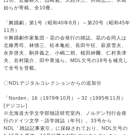
口功、近藤耕人、山崎勉、大西洋三、邦高忠二、木島
始らが寄稿。全10冊。
「舞踊劇」第1号（昭和40年8月）～第20号（昭和45年
11月）
※舞踊劇作家集団・花の会発行の雑誌。花の会同人は
北條秀司、林悌三、松本亀松、長田午狂、萩原雪夫、
永井啓夫、駒井義之、小嶋二朔、植田紳爾、仁村美津
夫、谷村陽介、田中青滋ら。MDL欠号の18号を補充し
て全号を登載。
〇NDLデジタルコレクションからの追加分
「Norden」16（1979年10月）～32（1995年11月）
[デジコレ]
※北海道大学文学部独語研究室内、ノルデン刊行会発
行のドイツ文学・語学雑誌（年刊）。33号から
NDL「雑誌記事索引」に採録されており、NDL欠号の