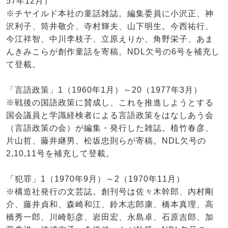
57年12月）
※チヤイルド本社の童話雑誌。編集委員に小沢正、神
沢利子、筒井敬介、寺村輝夫、山下明生。今西祐行、
今江祥智、中川李枝子、立原えりか、角野栄子、あま
んきみこらが創作童話を寄稿。NDL欠号の6号を補充し
て登載。
「言語政策」1（1960年1月）～20（1977年3月）
※戦後の国語政策に賛成し、これを推進しようとする
国会議員と学識経検者による言語政策をはなしあう会
（言語政策の会）が編集・発行した雑誌。植竹春彦、
片山哲、藤井継男、松坂忠則らが寄稿。NDL欠号の
2,10,11号を補充して登載。
「犯罪」1（1970年9月）～2（1970年11月）
※構造社発行の文芸誌。創刊号は佐々木幹郎、内村剛
介、藤井貞和、森崎和江、鈴木志郎康、橋本真理、高
橋秀一郎、川崎彰彦、岩田宏、永島卓、石原吉郎、加