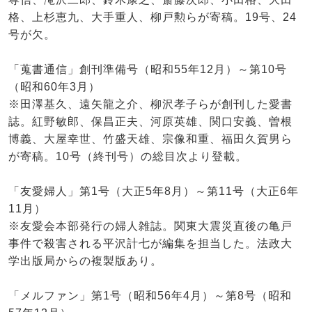
格、上杉恵九、大手重人、柳戸勲らが寄稿。19号、24
号が欠。
「蒐書通信」創刊準備号（昭和55年12月）～第10号
（昭和60年3月）
※田澤基久、遠矢龍之介、柳沢孝子らが創刊した愛書
誌。紅野敏郎、保昌正夫、河原英雄、関口安義、曽根
博義、大屋幸世、竹盛天雄、宗像和重、福田久賀男ら
が寄稿。10号（終刊号）の総目次より登載。
「友愛婦人」第1号（大正5年8月）～第11号（大正6年
11月）
※友愛会本部発行の婦人雑誌。関東大震災直後の亀戸
事件で殺害される平沢計七が編集を担当した。法政大
学出版局からの複製版あり。
「メルファン」第1号（昭和56年4月）～第8号（昭和