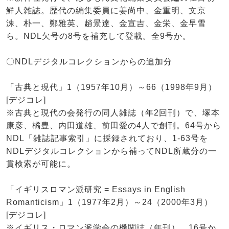
鮮人雑誌。歴代の編集委員に姜尚中、金重明、文京
洙、朴一、鄭雅英、趙景達、金宣吉、金栄、金早雪
ら。NDL欠号の8号を補充して登載。全9号か。
〇NDLデジタルコレクションからの追加分
「古典と現代」1（1957年10月）～66（1998年9月）
[デジコレ]
※古典と現代の会発行の同人雑誌（年2回刊）で、塚本
康彦、橘豊、内田道雄、前田愛の4人で創刊。64号から
NDL「雑誌記事索引」に採録されており、1-63号を
NDLデジタルコレクションから補ってNDL所蔵分の一
貫検索が可能に。
「イギリスロマン派研究 = Essays in English
Romanticism」1（1977年2月）～24（2000年3月）
[デジコレ]
※イギリス・ロマン派学会の機関誌（年刊）。16号か