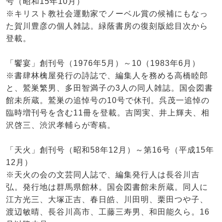
号（昭和15年10月）
※キリスト教社会運動家でノーベル賞の候補にもなっ
た賀川豊彦の個人雑誌。緑蔭書房の復刻版総目次から
登載。
「饗宴」創刊号（1976年5月）～10（1983年6月）
※書肆林檎屋発行の詩誌で、編集人を務める高橋睦郎
と、鷲巣繁男、多田智満子の3人の同人雑誌。国会図書
館未所蔵。鷲巣の追悼号の10号で休刊。呉茂一追悼の
臨時増刊号を含む11冊を登載。吉岡実、井上輝夫、相
沢啓三、渋沢孝輔らが寄稿。
「天火」創刊号（昭和58年12月）～第16号（平成15年
12月）
※天火の会の文芸同人誌で、編集発行人は長谷川吉
弘。発行地は群馬県館林。国会図書館未所蔵。同人に
江方光三、大塚正吉、春日皓、川田明、栗田つや子、
渡辺敏晴、長谷川高市、工藤三寿男、和田能久ら。16