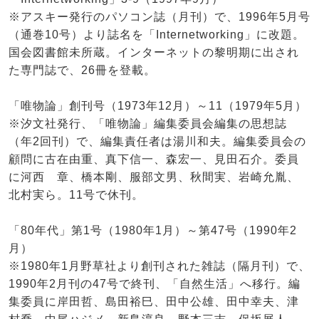
※アスキー発行のパソコン誌（月刊）で、1996年5月号
（通巻10号）より誌名を「Internetworking」に改題。
国会図書館未所蔵。インターネットの黎明期に出され
た専門誌で、26冊を登載。
「唯物論」創刊号（1973年12月）～11（1979年5月）
※汐文社発行、「唯物論」編集委員会編集の思想誌
（年2回刊）で、編集責任者は湯川和夫。編集委員会の
顧問に古在由重、真下信一、森宏一、見田石介。委員
に河西 章、橋本剛、服部文男、秋間実、岩崎允胤、
北村実ら。11号で休刊。
「80年代」第1号（1980年1月）～第47号（1990年2
月）
※1980年1月野草社より創刊された雑誌（隔月刊）で、
1990年2月刊の47号で終刊、「自然生活」へ移行。編
集委員に岸田哲、島田裕巳、田中公雄、田中幸夫、津