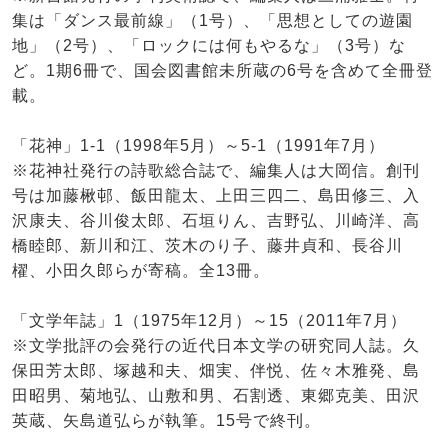
集は「ダンス最前線」（1号）、「思想としての遊園
地」（2号）、「ロックには何もやるな」（3号）な
ど。1期6冊で、国会図書館未所蔵の6号を含めて全冊登
載。
「花神」1-1（1998年5月）～5-1（1991年7月）
※花神社発行の詩歌総合誌で、編集人は大岡信。創刊
号は加藤楸邨、飯田龍太、上田三四二、島田修三、入
沢康夫、谷川俊太郎、石垣りん、吉野弘、川崎洋、高
橋睦郎、新川和江、茨木のり子、藤井貞和、長谷川
櫂、小田久郎らが寄稿。全13冊。
「文学年誌」1（1975年12月）～15（2011年7月）
※文学批評の会発行の近代日本文学の研究同人誌。久
保田芳太郎、塚越和夫、畑実、伴悦、佐々木雅発、島
田昭男、菊地弘、山敷和男、石割透、東郷克美、田沢
英蔵、矢島道弘らが執筆。15号で終刊。