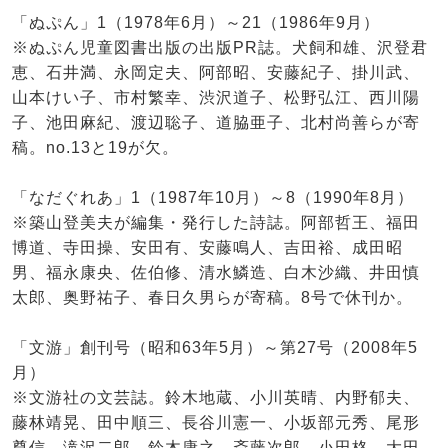
「ぬぷん」1（1978年6月）～21（1986年9月）
※ぬぷん児童図書出版の出版PR誌。犬飼和雄、沢登君
恵、石井満、永岡定夫、阿部昭、安藤紀子、掛川武、
山本けい子、市村繁幸、渋沢道子、松野弘江、西川陽
子、池田麻紀、渡辺聡子、道脇亜子、北村尚善らが寄
稿。no.13と19が欠。
「なだぐれあ」1（1987年10月）～8（1990年8月）
※築山登美夫が編集・発行した詩誌。阿部哲王、福田
博道、寺田操、安田有、安藤鳴人、吉田裕、成田昭
男、福永康央、佐伯修、清水鱗造、白木沙織、井田慎
太郎、奥野祐子、春日久男らが寄稿。8号で休刊か。
「文游」創刊号（昭和63年5月）～第27号（2008年5
月）
※文游社の文芸誌。鈴木地蔵、小川英晴、内野郁夫、
藤林靖晃、田中順三、長谷川憲一、小坂部元秀、尾形
尊信、滝沢二郎、鈴木康之、斎藤次郎、小田格、大田