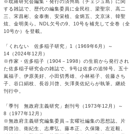
※耽羅研究会編集・発行の済州島（チェジュ島）に関
する雑誌で、歴代の編集委員に金民柱、梁聖宗、高二
三、宋昌彬、金泰衡、安栄植、金炳五、文京沫、韓聖
炫、金明美ら。NDL欠号の9、10号を補充して全巻（全
10号か）を登載。
「くれない 佐多稲子研究」1（1969年6月）～
14（2024年12月）
※作家・佐多稲子（1904－1998）の生前から発行され
た佐多稲子研究会の雑誌で、9号は佐多の追悼号。五十
嵐福子、伊原美好、小田切秀雄、小林裕子、佐藤さち
子、谷口絹枝、長谷川啓、矢澤美佐紀らが執筆。継続
刊行中。
「季刊 無政府主義研究」創刊号（1973年12月）～
8（1977年12月）
※無政府主義研究編集委員→玄曜社編集の思想誌。片
岡啓治、衛紀生、志摩弘、藤本正、久保隆、左近毅、