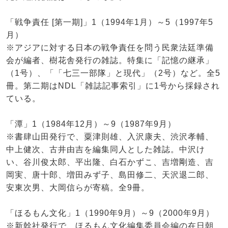
「戦争責任 [第一期]」1（1994年1月）～5（1997年5
月）
※アジアに対する日本の戦争責任を問う民衆法廷準備
会が編者、樹花舎発行の雑誌。特集に「記憶の継承」
（1号）、「「七三一部隊」と現代」（2号）など。全5
冊。第二期はNDL「雑誌記事索引」に1号から採録され
ている。
「潭」1（1984年12月）～9（1987年9月）
※書肆山田発行で、粟津則雄、入沢康夫、渋沢孝輔、
中上健次、古井由吉を編集同人とした雑誌。中沢け
い、谷川俊太郎、平出隆、白石かずこ、吉増剛造、吉
岡実、唐十郎、増田みず子、島田修二、天沢退二郎、
安東次男、大岡信らが寄稿。全9冊。
「ほるもん文化」1（1990年9月）～9（2000年9月）
※新幹社発行で、ほるもん文化編集委員会編の在日朝