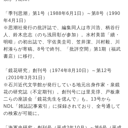
「季刊思潮」第1号（1988年6月1日）～第8号（1990
年4月1日）
※思潮社発行の批評誌で、編集同人は市川浩、柄谷行
人、鈴木忠志（のち浅田彰が参加）。水村美苗「續・
明暗」の初出誌で、宇佐美圭司、笠井潔、川村毅、川
村湊らが寄稿。8号で終刊、「批評空間」第1期（福武
書店）に移行。
「鏡花研究」創刊号（1974年8月10日）～第12号
（2010年3月31日）
※石川近代文学館が発行している地元出身作家・泉鏡
花の研究誌（不定期刊）。創刊号には里見弴、戸板康
二らの座談会「鏡花先生を偲んで」も。13号から
NDL「雑誌記事索引」に採録されており、全号通して
の検索が可能に。
「海軍史研究」創刊号（平成2年10月）～第6号（平成